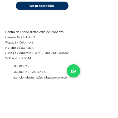
Ver preparación
Centro de Especialistas Valle de Pubenza
Carrera 3bis 15AN - 12
Popayán, Colombia
Horario de atención:
Lunes a viernes: 7:00 A.M. - 6:00 P.M. Sábado:
7:00 A.M. - 12:00 M.
3175107625
3175107625
-
3148423855
atencionalusuario@clinigastro.com.co
Inicio
Nosotros
Recurso humano
Servicios
Instalaciones
Contacto
Blog