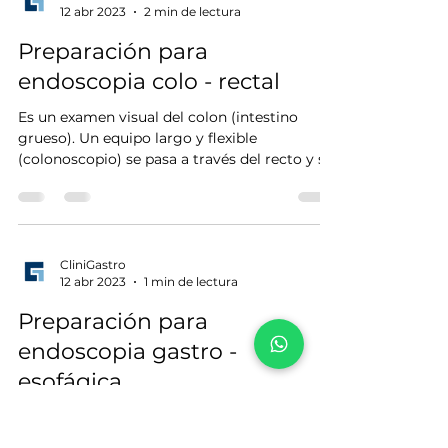
12 abr 2023
2 min de lectura
Preparación para
endoscopia colo - rectal
Es un examen visual del colon (intestino
grueso). Un equipo largo y flexible
(colonoscopio) se pasa a través del recto y se
avanza a lo...
CliniGastro
12 abr 2023
1 min de lectura
Preparación para
endoscopia gastro -
esofágica
Día anterior al examen Comer una cena
liviana (aromática, tostadas o galletas) a más