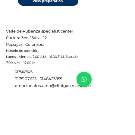
View preparation
Valle de Pubenza specialist center
Carrera 3bis 15AN - 12
Popayan, Colombia
Horario de atención:
Lunes a viernes: 7:00 A.M. - 6:00 P.M. Sábado:
7:00 A.M. - 12:00 M.
3175107625
3175107625
-
3148423855
atencionalusuario@clinigastro.com.co
Inicio
Nosotros
Recurso humano
Servicios
Instalaciones
Contacto
Blog
Agendar cita