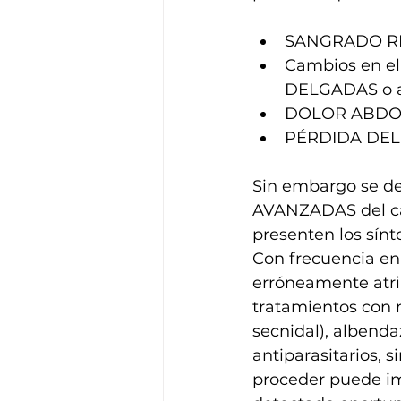
SANGRADO RECT
Cambios en el
DELGADAS o a
DOLOR ABDO
PÉRDIDA DEL
Sin embargo se de
AVANZADAS del cá
presenten los sín
Con frecuencia en
erróneamente atrib
tratamientos con me
secnidal), albenda
antiparasitarios, 
proceder puede im