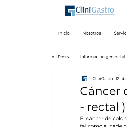
Inicio
Nosotros
Servic
All Posts
Información general al 
CliniGastro
12 ab
Preparaciones previas a proced
Cáncer d
- rectal )
El cáncer de colon
tal como sucede c