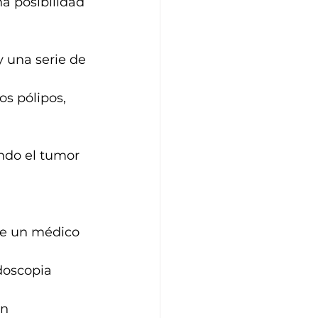
 posibilidad 
 una serie de 
os pólipos, 
o el tumor 
e un médico 
doscopia 
n 