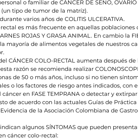
ersonal o familiar de CÁNCER DE SENO, OVARIO 
n tipo de tumor de la matríz).
 durante varios años de COLITIS ULCERATIVA.
-rectal es más frecuente en aquellas poblaciones c
ARNES ROJAS Y GRASA ANIMAL. En cambio la FI
 la mayoría de alimentos vegetales de nuestros c
r. 
a del CÁNCER COLO-RECTAL aumenta después de 
esta razón se recomienda realizar COLONOSCOP
onas de 50 o más años, incluso si no tienen sínto
les o los factores de riesgo antes indicados, con e
l cáncer en FASE TEMPRANA o detectar y extirpar 
esto de acuerdo con las actuales Guías de Práctica 
 Evidencia de la Asociación Colombiana de Gastro
 indican algunos SÍNTOMAS que pueden presentar
n cáncer colo-rectal: