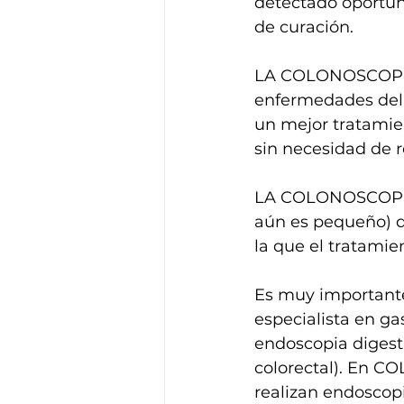
detectado oportu
de curación.
LA COLONOSCOPIA e
enfermedades del c
un mejor tratamien
sin necesidad de r
LA COLONOSCOPIA
aún es pequeño) de
la que el tratamie
Es muy important
especialista en ga
endoscopia digesti
colorectal). En C
realizan endoscopi