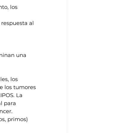
o, los 
respuesta al 
minan una 
es, los 
e los tumores 
IPOS. La 
 para 
ncer.
os, primos) 