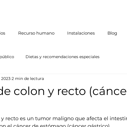
ios
Recurso humano
Instalaciones
Blog
público
Dietas y recomendaciones especiales
r 2023
2 min de lectura
imien
e colon y recto (cánce
 y recto es un tumor maligno que afecta el intestin
on el cáncer de estómago (cáncer gástrico),