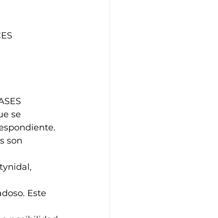
CES 
FASES 
ue se
respondiente.
s son 
tynidal, 
adoso. Este 