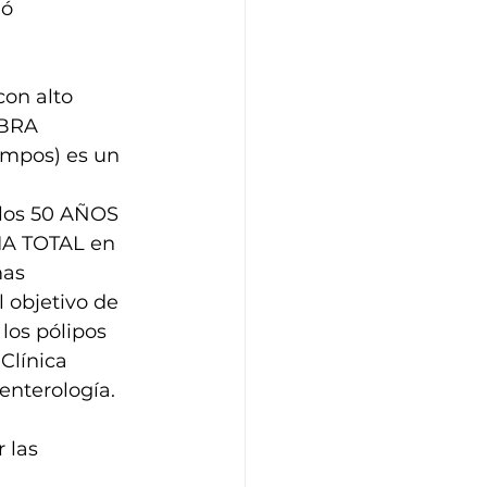
ó 
on alto 
BRA 
ampos) es un 
los 50 AÑOS 
IA TOTAL en 
mas 
l objetivo de 
los pólipos 
Clínica 
enterología.
 las 