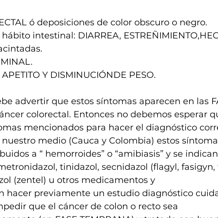
AL ó deposiciones de color obscuro o negro.
 hábito intestinal: DIARREA, ESTREÑIMIENTO,HE
cintadas.
MINAL.
 APETITO Y DISMINUCIÓNDE PESO.
be advertir que estos síntomas aparecen en las 
ncer colorectal. Entonces no debemos esperar q
tomas mencionados para hacer el diagnóstico cor
 nuestro medio (Cauca y Colombia) estos síntoma
uidos a “ hemorroides” o “amibiasis” y se indican
tronidazol, tinidazol, secnidazol (flagyl, fasigyn, 
zol (zentel) u otros medicamentos y
sin hacer previamente un estudio diagnóstico cuid
pedir que el cáncer de colon o recto sea